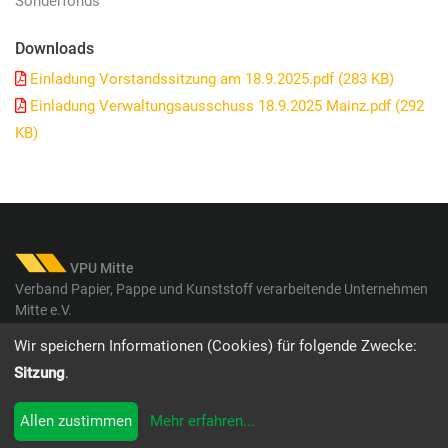
Sonderfonds
Downloads
Einladung Vorstandssitzung am 18.9.2025.pdf (283 KB)
Einladung Verwaltungsausschuss 18.9.2025 Mainz.pdf (292
KB)
VPU Mitte
Verband Papier, Pappe und Kunststoff verarbeitende Unternehmen
Mitte e.V.
Wir speichern Informationen (Cookies) für folgende Zwecke:
Sitzung
.
web by
colimori webentwicklung
&
PixelProduction
Allen zustimmen
Mehr erfahren
...